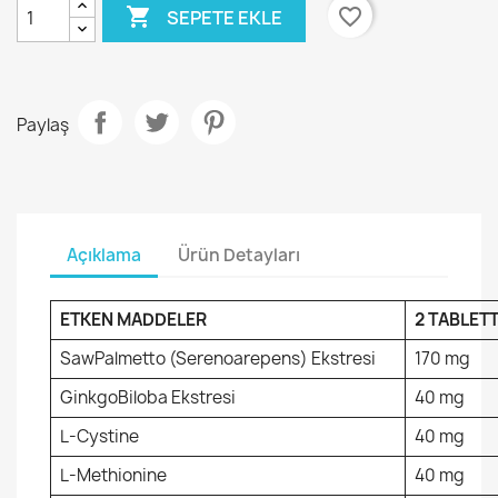

favorite_border
SEPETE EKLE
Paylaş
Açıklama
Ürün Detayları
ETKEN MADDELER
2 TABLET
SawPalmetto (Serenoarepens) Ekstresi
170 mg
GinkgoBiloba Ekstresi
40 mg
L-Cystine
40 mg
L-Methionine
40 mg