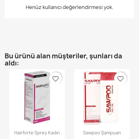
Henüz kullanıcı değerlendirmesi yok.
Bu ürünü alan müşteriler, şunları da
aldı:
favorite_border
favorite_border
Hızlı Görünüm
Hızlı Görünüm


Hairforte Sprey Kadın
Sawpoo Şampuan