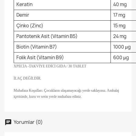
Keratin
40 mg
Demir
17 mg
Çinko (Zinc)
15 mg
Pantotenik Asit (Vitamin B5)
24 mg
Biotin (Vitamin B7)
1000 µg
Folik Asit (Vitamin B9)
600 µg
XPECİA -TAKVİYE EDİCİ GIDA / 30 TABLET
İLAÇ DEĞİLDİR.
Muhafaza Koşulları: Çocukların ulaşamayacağı yerde saklayınız. Ambalaj
içerisinde, kuru ve serin yerde muhafaza ediniz.
Yorumlar (0)