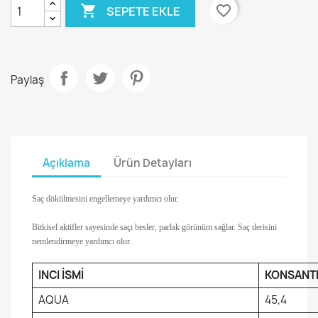

favorite_border
SEPETE EKLE
Paylaş
Açıklama
Ürün Detayları
Saç dökülmesini engellemeye yardımcı olur.
Bitkisel aktifler sayesinde saçı besler, parlak görünüm sağlar. Saç derisini
nemlendirmeye yardımcı olur.
INCI İSMİ
KONSANT
AQUA
45,4