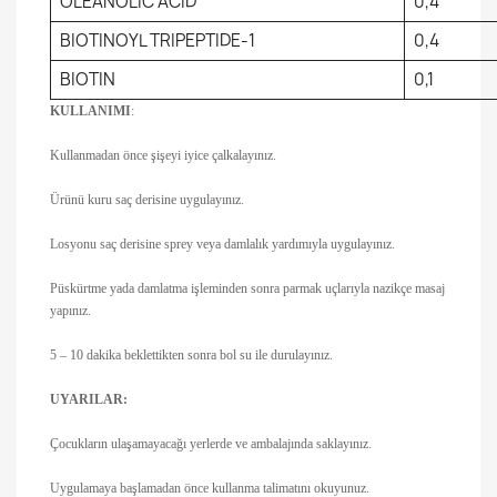
OLEANOLIC ACID
0,4
BIOTINOYL TRIPEPTIDE-1
0,4
BIOTIN
0,1
KULLANIMI
:
Kullanmadan önce şişeyi iyice çalkalayınız.
Ürünü kuru saç derisine uygulayınız.
Losyonu saç derisine sprey veya damlalık yardımıyla uygulayınız.
Püskürtme yada damlatma işleminden sonra parmak uçlarıyla nazikçe masaj
yapınız.
5 – 10 dakika beklettikten sonra bol su ile durulayınız.
UYARILAR:
Çocukların ulaşamayacağı yerlerde ve ambalajında saklayınız.
Uygulamaya başlamadan önce kullanma talimatını okuyunuz.