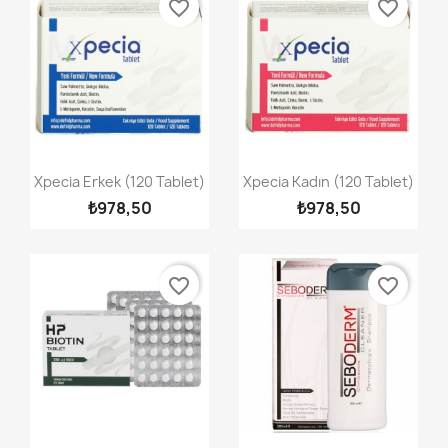
favorite_border
favorite_border
Hızlı Görünüm
Hızlı Görünüm


Xpecia Erkek (120 Tablet)
Xpecia Kadın (120 Tablet)
₺978,50
₺978,50
favorite_border
favorite_border