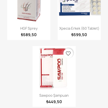
Hızlı Görünüm
Hızlı Görünüm


HGF Sprey
Xpecia Erkek (60 Tablet)
₺589,50
₺599,50
favorite_border
Hızlı Görünüm

Sawpoo Şampuan
₺449,50