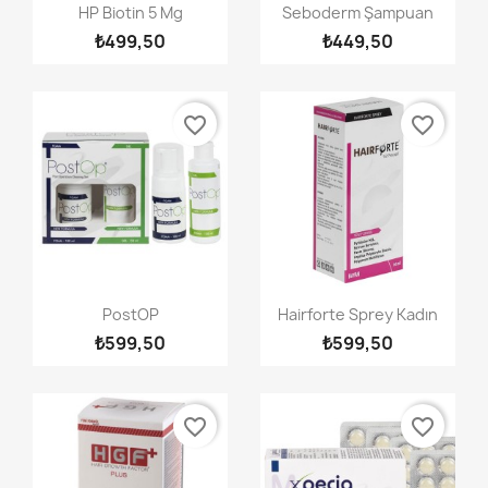
Hızlı Görünüm
Hızlı Görünüm


HP Biotin 5 Mg
Seboderm Şampuan
₺499,50
₺449,50
favorite_border
favorite_border
Hızlı Görünüm
Hızlı Görünüm


PostOP
Hairforte Sprey Kadın
₺599,50
₺599,50
favorite_border
favorite_border