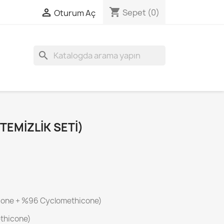
shopping_cart

Sepet
(0)
Oturum Aç
search
 TEMIZLIK SETI)
cone + %96 Cyclomethicone)
thicone)