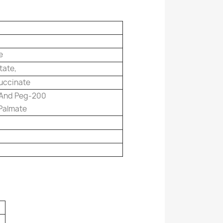
e
ate,
uccinate
eAnd Peg-200
Palmate
e