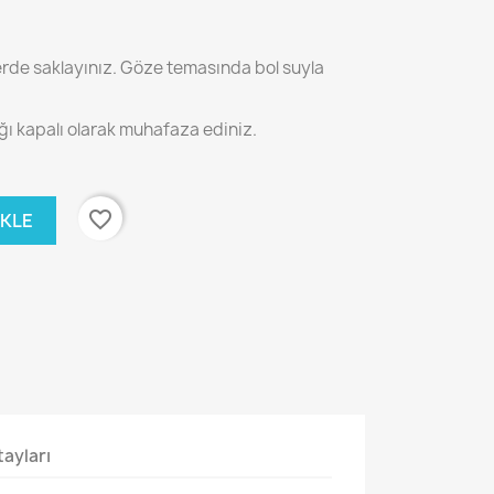
rde saklayınız. Göze temasında bol suyla
ağı kapalı olarak muhafaza ediniz.
favorite_border
EKLE
ayları