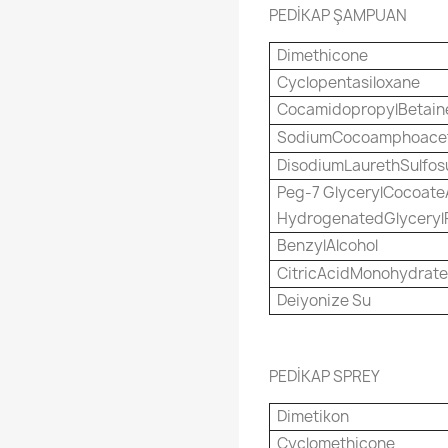
PEDİKAP ŞAMPUAN
Dimethicone
Cyclopentasiloxane
CocamidopropylBetain
SodiumCocoamphoacet
DisodiumLaurethSulfos
Peg-7 GlycerylCocoat
HydrogenatedGlyceryl
BenzylAlcohol
CitricAcidMonohydrat
Deiyonize Su
PEDİKAP SPREY
Dimetikon
Cyclomethicone